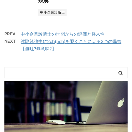
現実
中小企業診断士
PREV
中小企業診断士の世間からの評価と将来性
NEXT
試験勉強中に2ch(5ch)を覗くことによる3つの弊害
【無駄?無意味?】