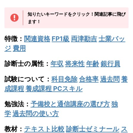
知りたいキーワードをクリック！関連記事に飛び
ます！
特徴：
関連資格
FP1級
両津勘吉
士業バッ
ジ
費用
診断士の属性：
年収
将来性
年齢
銀行員
試験について：
科目免除
合格率
過去問
養
成課程
養成課程 PCスキル
勉強法：
予備校と通信講座の選び方
独
学
過去問の使い方
教材：
テキスト比較
診断士ゼミナール
ス